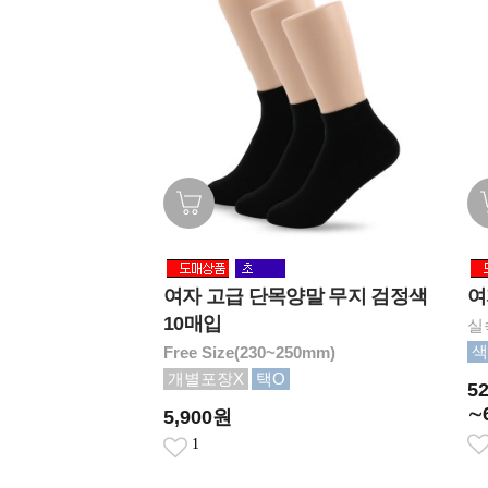
여자 고급 단목양말 무지 검정색
여
10매입
실
색
Free Size(230~250mm)
개별포장X
택O
5
∼
5,900원
1