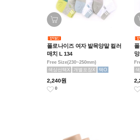
폴로나이즈 여자 발목양말 컬러
폴
매치 L 134
망
Free Size(230~250mm)
Fr
색상선택X
개별포장X
택O
색
2,240원
2
0