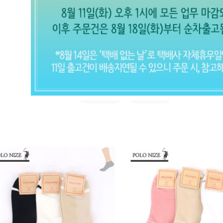
발목
여자 양말 (전체보기)
실속형
고급형
CLOSE X
현재의 메세지창을 다시 표시하지 않
음