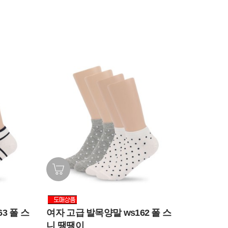
3 폴 스
여자 고급 발목양말 ws162 폴 스
니 땡땡이