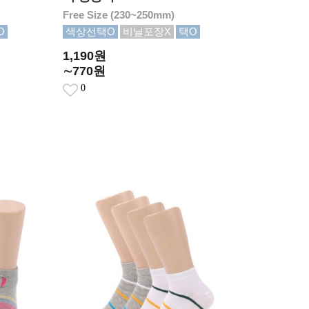
Free Size (230~250mm)
O
색상선택O
비닐포장X
택O
1,190원
∼770원
0