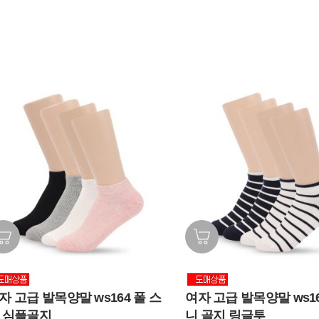
자 고급 발목양말 ws164 폴 스
여자 고급 발목양말 ws16
 심플골지
니 골지 링글투