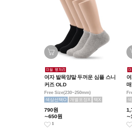
여자 발목양말 두꺼운 심플 스니
여
커즈 OLD
매
Free Size(230~250mm)
Fr
색상선택O
개별포장X
택X
색
790원
1
∼650원
∼
1