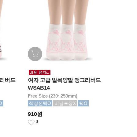
그리버드
여자 고급 발목양말 앵그리버드
WSAB14
Free Size (230~250mm)
O
색상선택O
비닐포장X
택O
910원
0