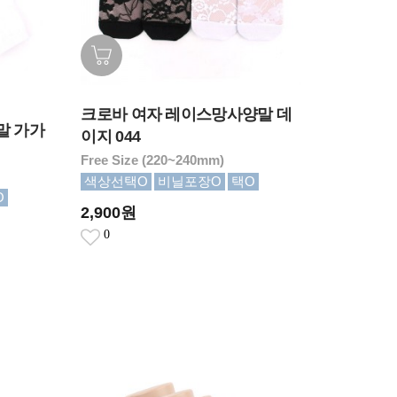
크로바 여자 레이스망사양말 데
말 가가
이지 044
Free Size (220~240mm)
색상선택O
비닐포장O
택O
O
2,900원
0