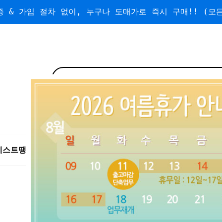
 & 가입 절차 없이, 누구나 도매가로 즉시 구매!! (모든
베스트
땡처리/왕도매
도매
수량할인
무료배송