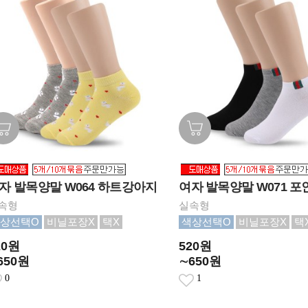
자 발목양말 W064 하트강아지
여자 발목양말 W071 포
속형
실속형
상선택O
비닐포장X
택X
색상선택O
비닐포장X
택
20원
520원
650원
∼650원
0
1