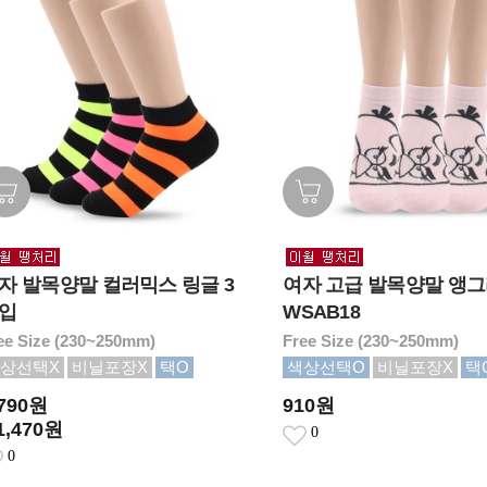
자 발목양말 컬러믹스 링글 3
여자 고급 발목양말 앵
입
WSAB18
ee Size (230~250mm)
Free Size (230~250mm)
상선택X
비닐포장X
택O
색상선택O
비닐포장X
택
,790원
910원
1,470원
0
0