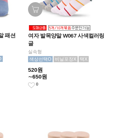
말 패션
여자 발목양말 W067 사색컬러링
글
실속형
O
색상선택O
비닐포장X
택X
520원
∼650원
0