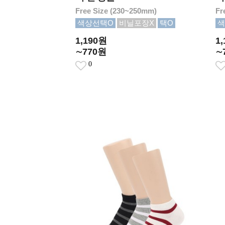
Free Size (230~250mm)
Fr
색상선택O
비닐포장X
택O
색
1,190원
1
∼770원
∼
0