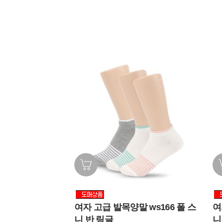
여자 고급 발목양말 ws166 폴 스
여
니 반 링글
니