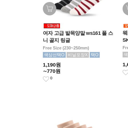
웨
여자 고급 발목양말 ws161 폴 스
SK
니 골지 링글
Fr
Free Size (230~250mm)
색
색상선택O
비닐포장X
택O
1
1,190원
∼770원
0