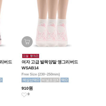
그리버드
여자 고급 발목양말 앵그리버드
WSAB14
Free Size (230~250mm)
O
색상선택O
비닐포장X
택O
910원
0