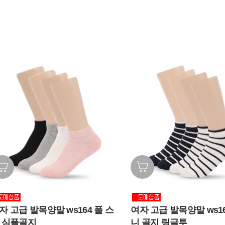
자 고급 발목양말 ws164 폴 스
여자 고급 발목양말 ws16
 심플골지
니 골지 링글투