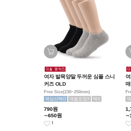
여자 발목양말 두꺼운 심플 스니
여
커즈 OLD
매
Free Size(230~250mm)
Fr
색상선택O
개별포장X
택X
색
790원
1
∼650원
∼
1