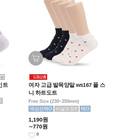
인트
여자 고급 발목양말 ws167 폴 스
니 하트도트
X
Free Size (230~250mm)
색상선택O
비닐포장X
택O
1,190원
∼770원
0