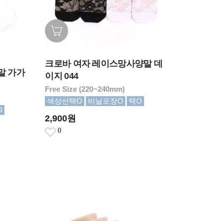
크로바 여자 레이스망사양말 데
말 가가
이지 044
Free Size (220~240mm)
색상선택O
비닐포장O
택O
O
2,900원
0