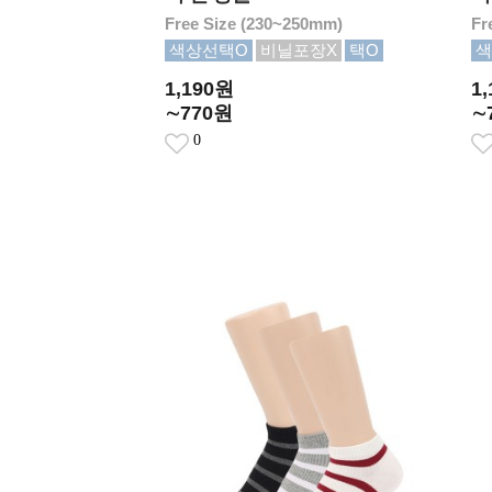
Free Size (230~250mm)
Fr
색상선택O
비닐포장X
택O
색
1,190원
1
∼770원
∼
0