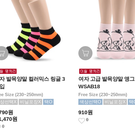
자 발목양말 컬러믹스 링글 3
여자 고급 발목양말 앵
입
WSAB18
ee Size (230~250mm)
Free Size (230~250mm)
상선택X
비닐포장X
택O
색상선택O
비닐포장X
택
,790원
910원
1,470원
0
0