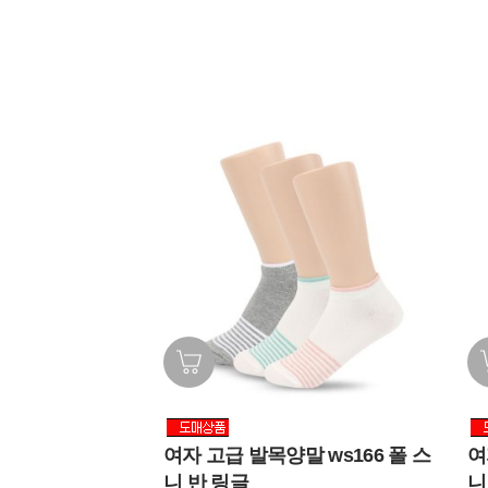
여자 고급 발목양말 ws166 폴 스
여
니 반 링글
니