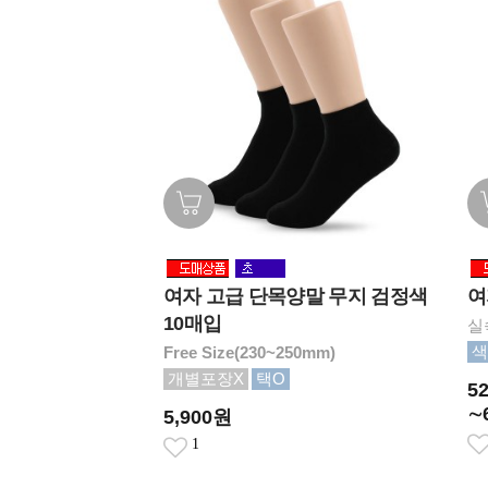
여자 고급 단목양말 무지 검정색
여
10매입
실
색
Free Size(230~250mm)
개별포장X
택O
5
∼
5,900원
1