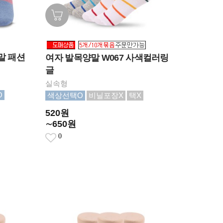
말 패션
여자 발목양말 W067 사색컬러링
글
실속형
O
색상선택O
비닐포장X
택X
520원
∼650원
0