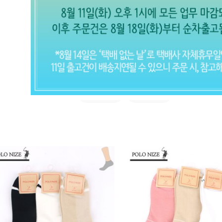
발목
여자 양말 (전체보기)
실속형
고급형
CLOSE X
현재의 메세지창을 다시 표시하지 않
음