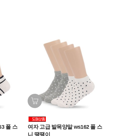
3 폴 스
여자 고급 발목양말 ws162 폴 스
니 땡땡이