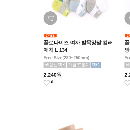
폴로나이즈 여자 발목양말 컬러
폴
매치 L 134
망
Free Size(230~250mm)
Fr
색상선택X
개별포장X
택O
색
2,240원
2
0