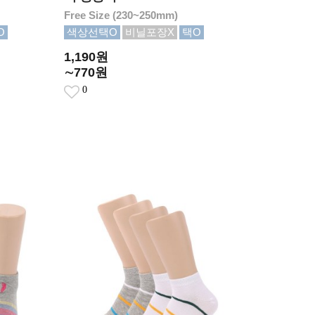
Free Size (230~250mm)
O
색상선택O
비닐포장X
택O
1,190원
∼770원
0