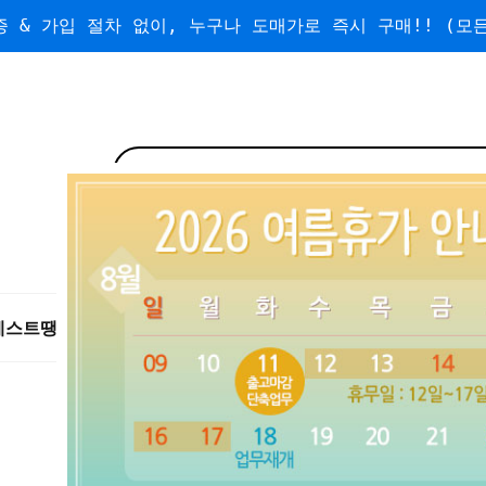
 & 가입 절차 없이, 누구나 도매가로 즉시 구매!! (모든
베스트
땡처리/왕도매
도매
수량할인
무료배송