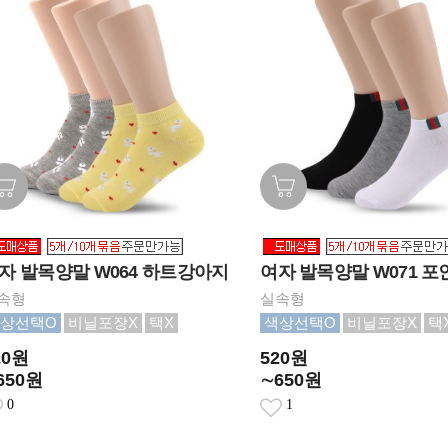
자 발목양말 W064 하트강아지
여자 발목양말 W071 포
속형
실속형
상선택O
비닐포장X
택X
색상선택O
비닐포장X
택
20원
520원
650원
∼650원
0
1