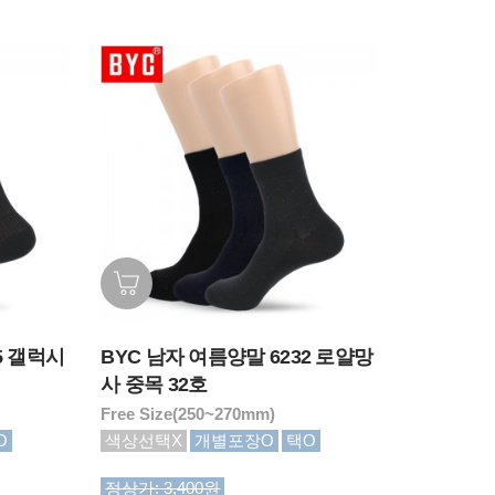
5 갤럭시
BYC 남자 여름양말 6232 로얄망
사 중목 32호
Free Size(250~270mm)
O
색상선택X
개별포장O
택O
정상가: 3,400원