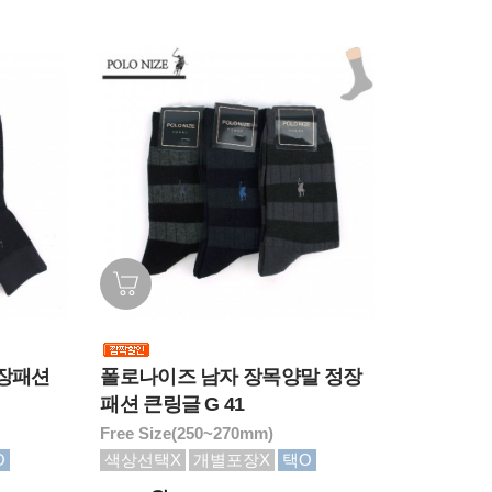
장패션
폴로나이즈 남자 장목양말 정장
패션 큰링글 G 41
Free Size(250~270mm)
O
색상선택X
개별포장X
택O