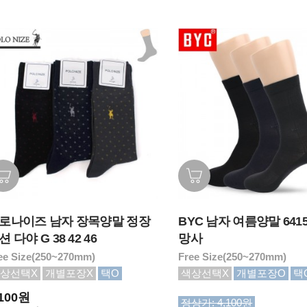
로나이즈 남자 장목양말 정장
BYC 남자 여름양말 641
션 다야 G 38 42 46
망사
ee Size(250~270mm)
Free Size(250~270mm)
상선택X
개별포장X
택O
색상선택X
개별포장O
택
,100원
정상가: 4,100원