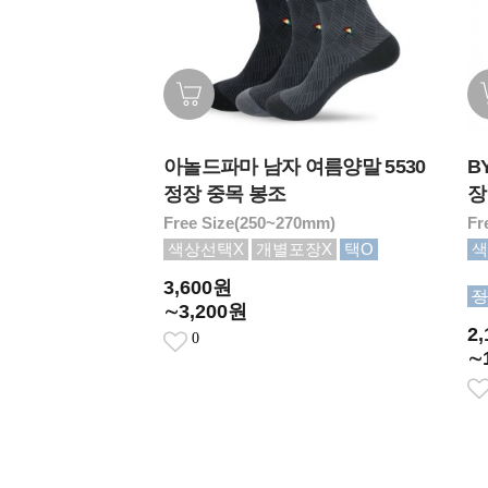
아놀드파마 남자 여름양말 5530
B
정장 중목 봉조
장
Free Size(250~270mm)
Fr
색상선택X
개별포장X
택O
색
3,600원
정
∼3,200원
2
0
∼