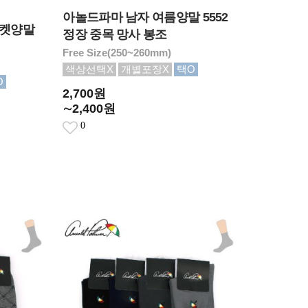
아놀드파마 남자 여름양말 5552
실켓양말
정장 중목 망사 봉조
Free Size(250~260mm)
색상선택X
개별포장X
택O
O
2,700원
∼2,400원
0