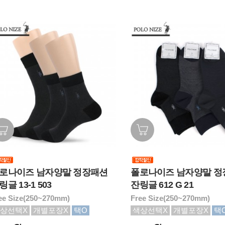
로나이즈 남자양말 정장패션
폴로나이즈 남자양말 정
링글 13-1 503
잔링글 612 G 21
ee Size(250~270mm)
Free Size(250~270mm)
상선택X
개별포장X
택O
색상선택X
개별포장X
택