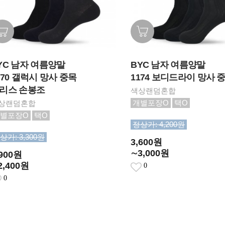
YC 남자 여름양말
BYC 남자 여름양말
170 갤럭시 망사 중목
1174 보디드라이 망사 
리스 손봉조
색상랜덤혼합
개별포장O
택O
상랜덤혼합
별포장O
택O
정상가: 4,200원
상가: 3,300원
3,600원
∼3,000원
,900원
2,400원
0
0