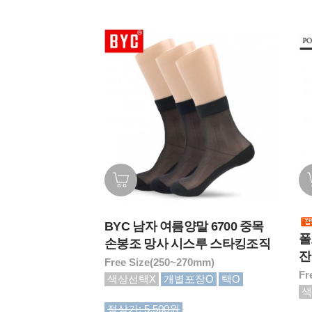
BYC 남자 여름양말 6700 중목
폴
손봉조 망사 시스루 스타킹조직
잔
Free Size(250~270mm)
Fr
색상선택X
개별포장O
택O
색
정상가: 5,500원