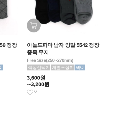
59 정장
아놀드파마 남자 양말 5542 정장
중목 무지
Free Size(250~270mm)
O
색상선택X
개별포장X
택O
3,600원
∼3,200원
0