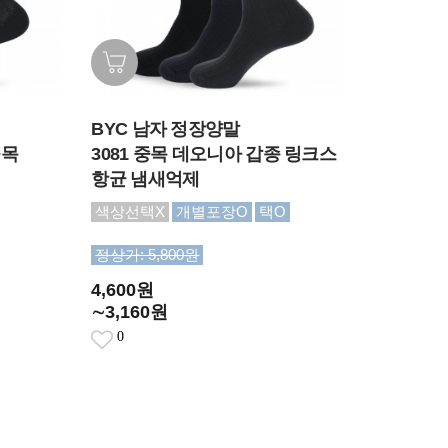
BYC 남자 정장양말
중목
3081 중목 데오니아 갑종 링크스
항균 냄새억제
색상선택X
개별포장O
택O
정상가: 5,800원
4,600원
∼3,160원
0