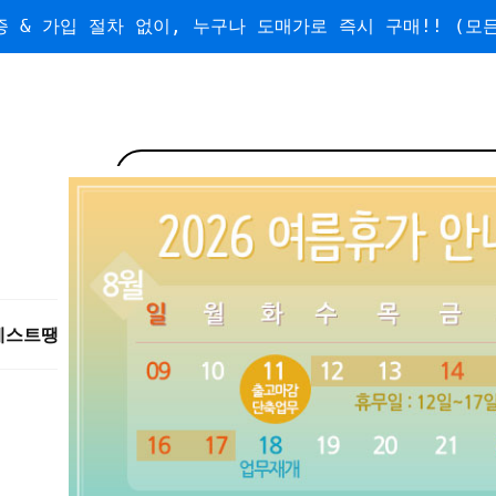
 & 가입 절차 없이, 누구나 도매가로 즉시 구매!! (모든
베스트
땡처리/왕도매
도매
수량할인
무료배송