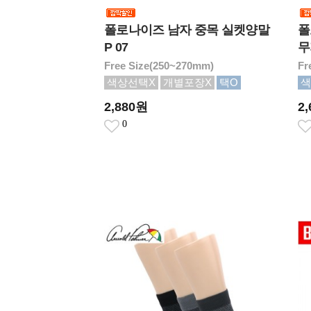
폴로나이즈 남자 중목 실켓양말
폴
P 07
무
Free Size(250~270mm)
Fr
색상선택X
개별포장X
택O
색
2,880원
2
0