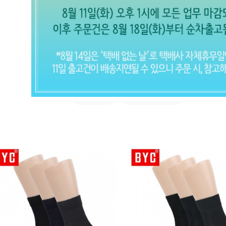
장목/정장
남자 양말 (전체보기)
사계절
실켓,여름용
CLOSE X
현재의 메세지창을 다시 표시하지 않
음