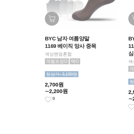
BYC 남자 여름양말
B
1169 베이직 망사 중목
1
심
색상랜덤혼합
개별포장O
택O
색
개
정상가: 3,100원
정
2,700원
∼2,200원
2
∼
0