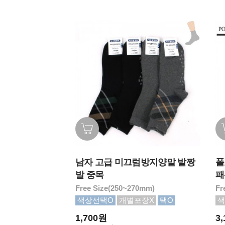
남자 고급 미끄럼방지양말 발짱
폴
발 중목
패
Free Size(250~270mm)
Fr
색상선택O
개별포장X
택O
색
1,700원
3