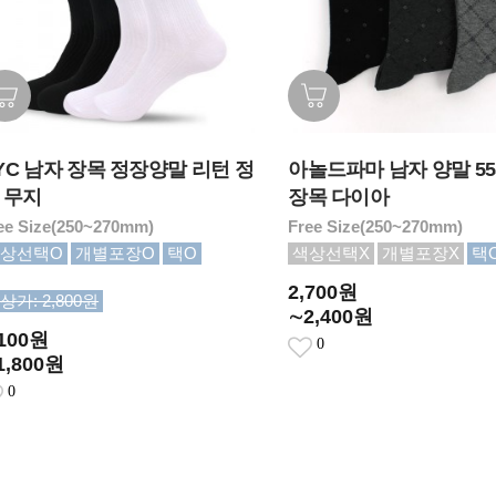
YC 남자 장목 정장양말 리턴 정
아놀드파마 남자 양말 55
 무지
장목 다이아
ee Size(250~270mm)
Free Size(250~270mm)
상선택O
개별포장O
택O
색상선택X
개별포장X
택
2,700원
상가: 2,800원
∼2,400원
,100원
0
1,800원
0