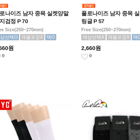
로나이즈 남자 중목 실켓양말
폴로나이즈 남자 중목 
지검정 P 70
링글 P 57
ee Size(250~270mm)
Free Size(250~270mm)
상선택O
개별포장X
택O
색상선택X
개별포장X
택
,660원
2,660원
0
0