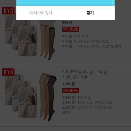
BYC 15D 클래식 판타롱스타킹
다시 보지 않기
닫기
무릎길이 도매
990원
990원
: 1개 가격
870원
: 10개 묶음 구매(1개당)
840원
: 30개 묶음 구매(1개당)
*도매가
BYC 15D 클래식 밴드스타킹
허벅지길이 도매
1,390원
1,390원
: 1개 가격
1,240원
: 10개 묶음 구매(1개당)
1,200원
: 30개 묶음 구매(1개당)
*
도매가