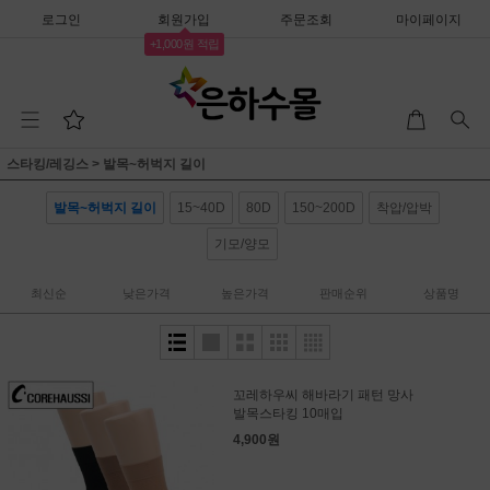
로그인
회원가입
주문조회
마이페이지
+1,000원 적립
스타킹/레깅스
>
발목~허벅지 길이
발목~허벅지 길이
15~40D
80D
150~200D
착압/압박
기모/양모
최신순
낮은가격
높은가격
판매순위
상품명
꼬레하우씨 해바라기 패턴 망사
발목스타킹 10매입
4,900원