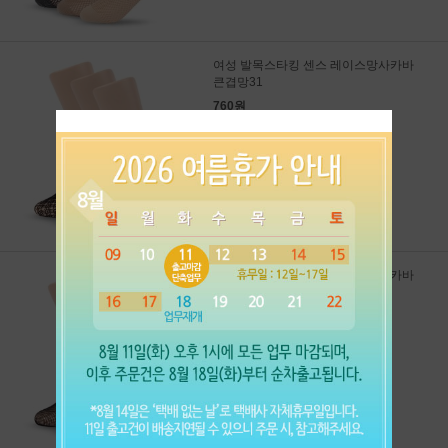
여성 발목스타킹 센스 레이스망사카바
큰겹망31
760원
760원
: 낱개 구매(1개당)
580원
: 10개 묶음 구매(1개당)
여성 발목스타킹 센스 레이스망사카바
작은망21
760원
760원
: 낱개 구매(1개당)
580원
: 10개 묶음 구매(1개당)