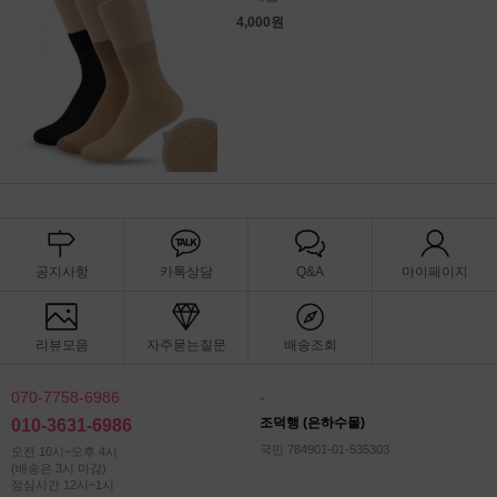
4,000원
공지사항
카톡상담
Q&A
마이페이지
리뷰모음
자주묻는질문
배송조회
070-7758-6986
-
조덕행 (은하수몰)
010-3631-6986
국민 784901-01-535303
오전 10시~오후 4시
(배송은 3시 마감)
점심시간 12시~1시