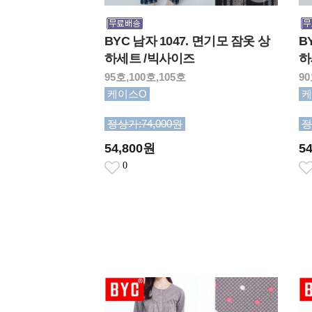
BYC 남자 1047. 면기모 잠옷 상
B
하세트 /빅사이즈
하
95호,100호,105호
90
케이스O
케
정상가:74,000원
정
54,800원
5
0