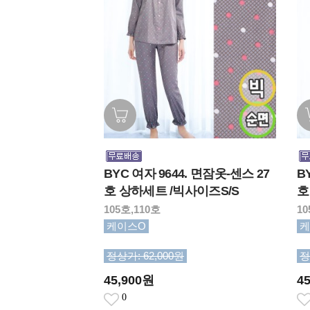
BYC 여자 9644. 면잠옷-센스 27
B
호 상하세트 /빅사이즈S/S
호
105호,110호
10
케이스O
케
정상가: 62,000원
정
45,900원
4
0