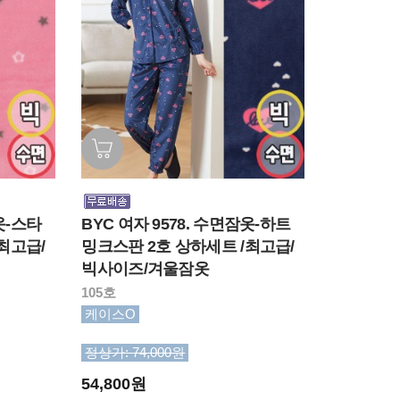
옷-스타
BYC 여자 9578. 수면잠옷-하트
최고급/
밍크스판 2호 상하세트 /최고급/
빅사이즈/겨울잠옷
105호
케이스O
정상가: 74,000원
54,800원