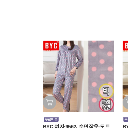
BYC 여자 9562. 수면잠옷-도트
B