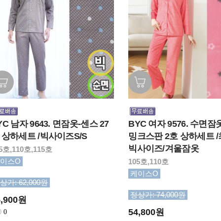
YC 남자 9643. 면잠옷-센스 27
BYC 여자 9576. 수면잠
 상하세트 /빅사이즈S/S
밍크스판 2호 상하세트 /
빅사이즈/겨울잠옷
5호,110호,115호
이스O
105호,110호
케이스O
상가: 62,000원
정상가: 74,000원
5,900원
54,800원
0