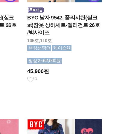
틴(실크
BYC 남자 9542. 폴리샤틴(실크
트 26호
st)잠옷 상하세트-엘리건트 26호
/빅사이즈
105호,110호
색상선택O
케이스O
정상가:62,000원
45,900원
1