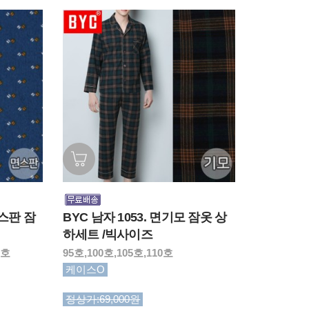
면스판 잠
BYC 남자 1053. 면기모 잠옷 상
하세트 /빅사이즈
5호
95호,100호,105호,110호
케이스O
정상가:69,000원