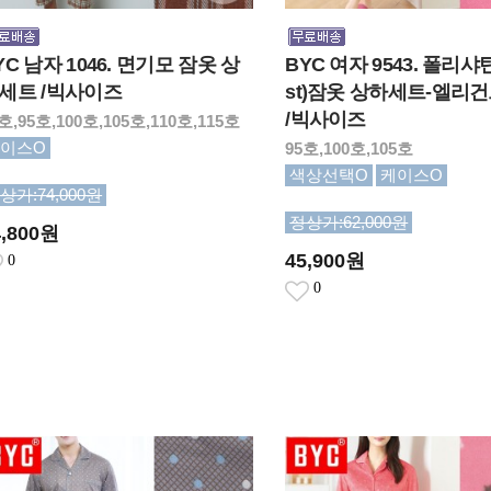
YC 남자 1046. 면기모 잠옷 상
BYC 여자 9543. 폴리샤
세트 /빅사이즈
st)잠옷 상하세트-엘리건
/빅사이즈
호,95호,100호,105호,110호,115호
이스O
95호,100호,105호
색상선택O
케이스O
상가:74,000원
정상가:62,000원
4,800원
45,900원
0
0