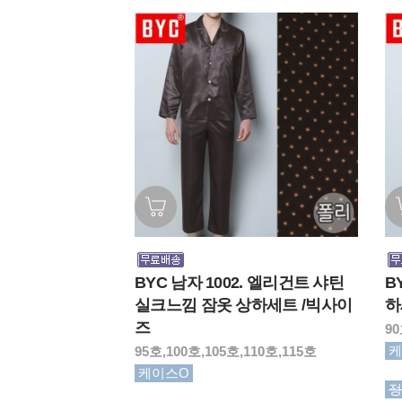
BYC 남자 1002. 엘리건트 샤틴
B
실크느낌 잠옷 상하세트 /빅사이
하
즈
90
케
95호,100호,105호,110호,115호
케이스O
정