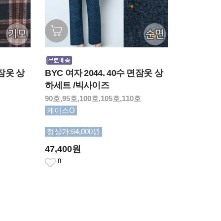
 잠옷 상
BYC 여자 2044. 40수 면잠옷 상
하세트 /빅사이즈
90호,95호,100호,105호,110호
케이스O
정상가:64,000원
47,400원
0