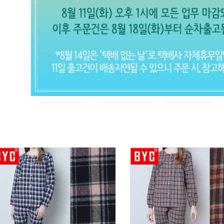
F/W 상하세트
파자마/이지웨어 (전체보기)
수면잠옷
면/실크 잠옷
기모잠옷
CLOSE X
현재의 메세지창을 다시 표시하지 않
음