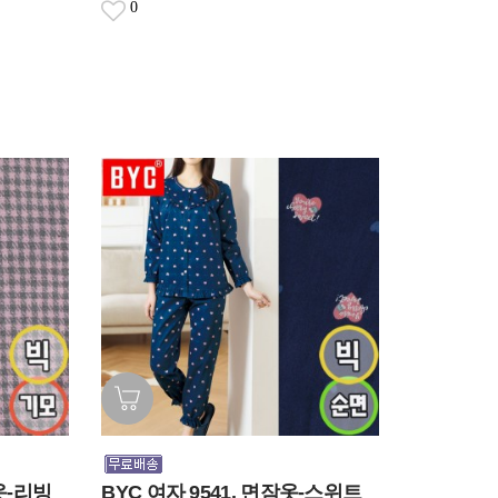
0
옷-리빙
BYC 여자 9541. 면잠옷-스위트