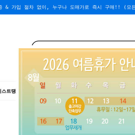
 & 가입 절차 없이, 누구나 도매가로 즉시 구매!! (모든
베스트
땡처리/왕도매
도매
수량할인
무료배송