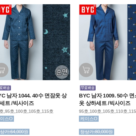
YC 남자 1044. 40수 면잠옷 상
BYC 남자 1009. 50수 
세트 /빅사이즈
옷 상하세트 /빅사이즈
호,95호,100호,105호,115호
95호,100호,105호,110호,11
이스O
케이스O
상가:64,000원
정상가:80,000원