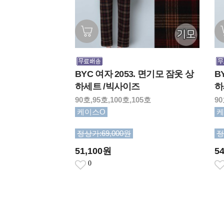
BYC 여자 2053. 면기모 잠옷 상
B
하세트 /빅사이즈
하
90호,95호,100호,105호
90
케이스O
케
정상가:69,000원
정
51,100원
5
0