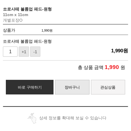
쏘로사떼 볼륨업 패드-원형
11cm x 11cm
개별포장O
상품가
1,990
원
쏘로사떼 볼륨업 패드-원형
1,990
원
+1
-1
1,990
총 상품 금액
원
바로 구매하기
장바구니
관심상품
상세 정보를 확대해 보실 수 있습니다