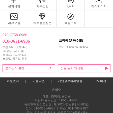
공지사항
카톡상담
Q&A
마이페이지
리뷰모음
자주묻는질문
배송조회
070-7758-6986
-
조덕행 (은하수몰)
010-3631-6986
국민 784901-01-535303
오전 10시~오후 4시
(배송은 3시 마감)
점심시간 12시~1시
★토/일/공휴일 휴무
고객센터 연결
상품 문의 게시판
이용안내
이용약관
개인정보처리방침
PC버전
은하수
대표 : 조덕행, 송성순
사업자 등록번호 : 416-18-18466
통신판매업신고번호 : 제 2025-전남광양-0163호
전화 : 010-3631-6986 ㅣ 팩스 : 061-795-9987
주소 : 전라남도 광양시 사동로 130 (중동,4층)