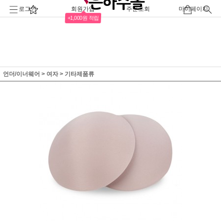
로그인
회원가입
주문조회
마이페이지
+1,000원 적립
언더/이너웨어
>
여자
>
기타제품류