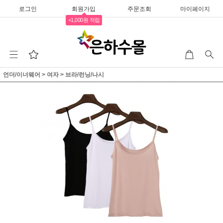
로그인
회원가입
주문조회
마이페이지
+1,000원 적립
언더/이너웨어
>
여자
>
브라/런닝/나시