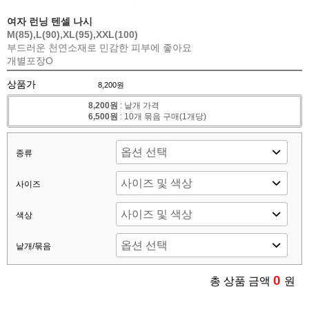
여자 런닝 텐셀 나시
M(85),L(90),XL(95),XXL(100)
부드러운 천연소재로 민감한 피부에 좋아요
개별포장O
상품가
8,200원
8,200원
: 낱개 가격
6,500원
: 10개 묶음 구매(1개당)
종류
사이즈
색상
낱개/묶음
0
총 상품 금액
원