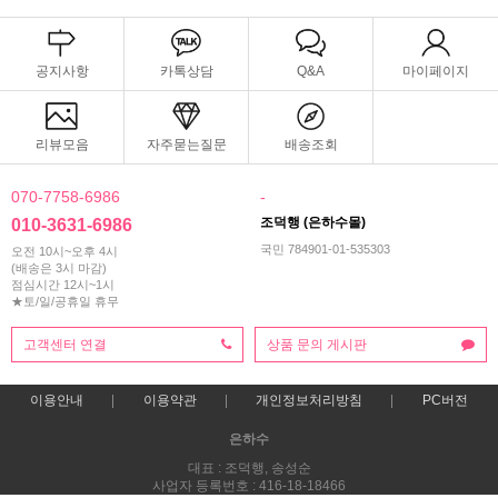
공지사항
카톡상담
Q&A
마이페이지
리뷰모음
자주묻는질문
배송조회
070-7758-6986
-
조덕행 (은하수몰)
010-3631-6986
국민 784901-01-535303
오전 10시~오후 4시
(배송은 3시 마감)
점심시간 12시~1시
★토/일/공휴일 휴무
고객센터 연결
상품 문의 게시판
이용안내
이용약관
개인정보처리방침
PC버전
은하수
대표 : 조덕행, 송성순
사업자 등록번호 : 416-18-18466