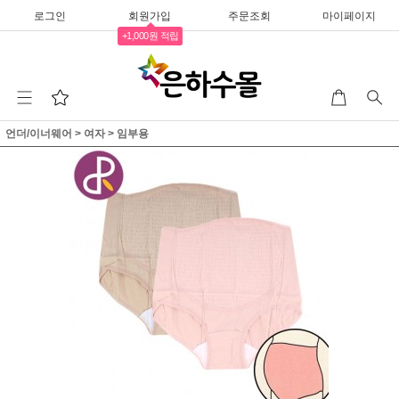
로그인
회원가입
주문조회
마이페이지
+1,000원 적립
언더/이너웨어
>
여자
>
임부용