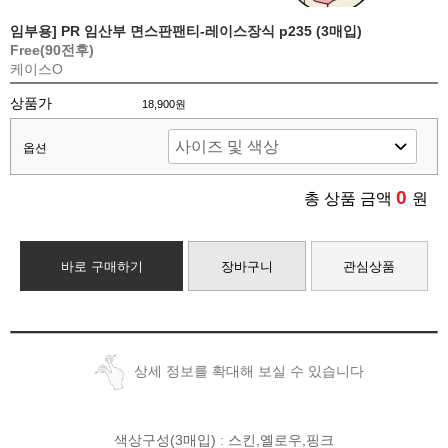
임부용] PR 임산부 면스판팬티-레이스장식 p235 (3매입)
Free(90전후)
케이스O
상품가
18,900원
옵션
0
총 상품 금액
원
바로 구매하기
장바구니
관심상품
상세 정보를 확대해 보실 수 있습니다
색상구성(3매입) : 스킨,옐로우,핑크