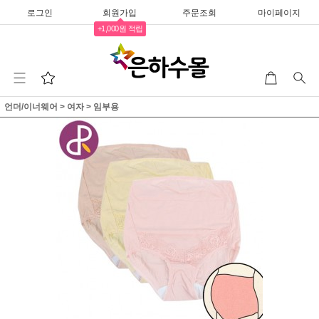
로그인
회원가입
주문조회
마이페이지
+1,000원 적립
언더/이너웨어
>
여자
>
임부용