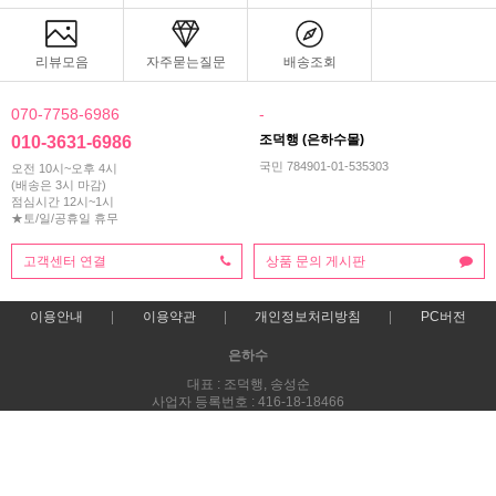
리뷰모음
자주묻는질문
배송조회
070-7758-6986
-
조덕행 (은하수몰)
010-3631-6986
국민 784901-01-535303
오전 10시~오후 4시
(배송은 3시 마감)
점심시간 12시~1시
★토/일/공휴일 휴무
고객센터 연결
상품 문의 게시판
이용안내
이용약관
개인정보처리방침
PC버전
은하수
대표 : 조덕행, 송성순
사업자 등록번호 : 416-18-18466
통신판매업신고번호 : 제 2025-전남광양-0163호
전화 : 010-3631-6986 ㅣ 팩스 : 061-795-9987
주소 : 전라남도 광양시 사동로 130 (중동,4층)
COPYRIGHT(C)은하수몰-양말도매/스타킹도매 ALL RIGHTS RESERVED.