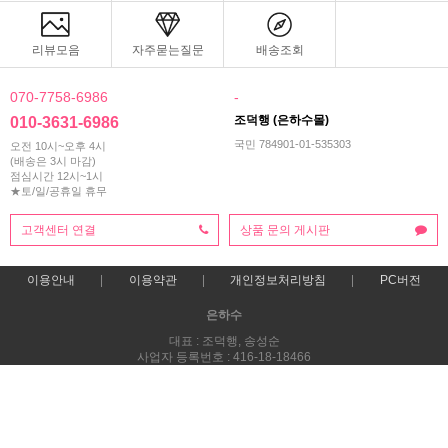
리뷰모음
자주묻는질문
배송조회
070-7758-6986
-
조덕행 (은하수몰)
010-3631-6986
국민 784901-01-535303
오전 10시~오후 4시
(배송은 3시 마감)
점심시간 12시~1시
★토/일/공휴일 휴무
고객센터 연결
상품 문의 게시판
이용안내
이용약관
개인정보처리방침
PC버전
은하수
대표 : 조덕행, 송성순
사업자 등록번호 : 416-18-18466
통신판매업신고번호 : 제 2025-전남광양-0163호
전화 : 010-3631-6986 ㅣ 팩스 : 061-795-9987
주소 : 전라남도 광양시 사동로 130 (중동,4층)
COPYRIGHT(C)은하수몰-양말도매/스타킹도매 ALL RIGHTS RESERVED.