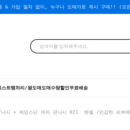
 & 가입 절차 없이, 누구나 도매가로 즉시 구매!! (모든
베스트
땡처리/왕도매
도매
수량할인
무료배송
/나시
> 제임스딘 여자 끈나시 021. 텐셀 /민감한 피부에