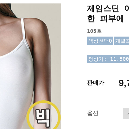
제임스딘 여
한 피부에
105호
색상선택O
개별
정상가: 11,50
9,
판매가
옵션