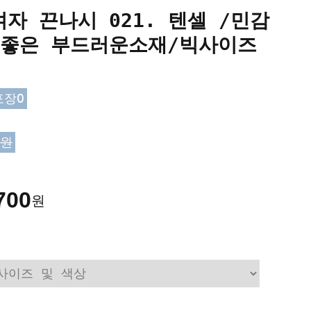
자 끈나시 021. 텐셀 /민감
 좋은 부드러운소재/빅사이즈
포장O
0원
700
원