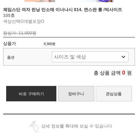
제임스딘 여자 런닝 민소매 이너나시 014. 면스판 롱 /빅사이즈
105호
색상선택O
개별포장O
정상가: 11,000원
상품가
9,300원
옵션
0
총 상품 금액
원
바로 구매하기
장바구니
관심상품
상세 정보를 확대해 보실 수 있습니다