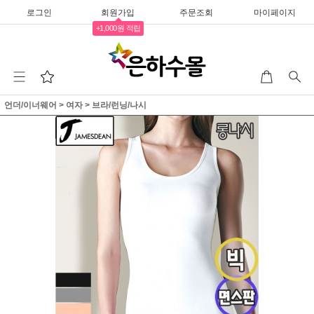
로그인
회원가입
주문조회
마이페이지
+1,000원 적립
언더/이너웨어
>
여자
>
브라/런닝/나시