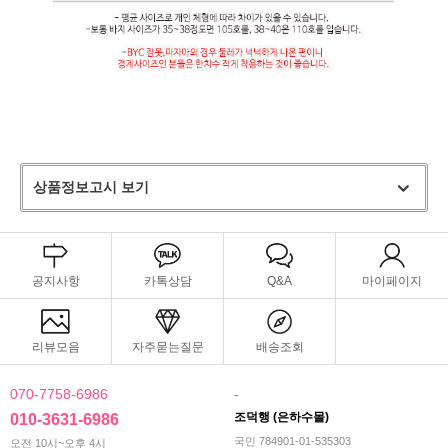
상품정보고시 보기
공지사항
카톡상담
Q&A
마이페이지
리뷰모음
자주묻는질문
배송조회
070-7758-6986
-
조덕행 (은하수몰)
010-3631-6986
국민 784901-01-535303
오전 10시~오후 4시