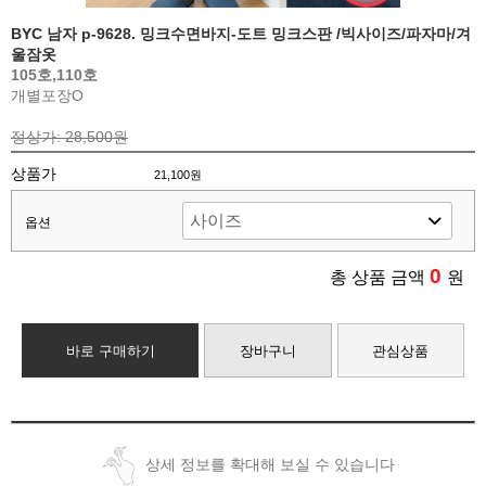
BYC 남자 p-9628. 밍크수면바지-도트 밍크스판 /빅사이즈/파자마/겨
울잠옷
105호,110호
개별포장O
정상가: 28,500원
상품가
21,100원
옵션
0
총 상품 금액
원
바로 구매하기
장바구니
관심상품
상세 정보를 확대해 보실 수 있습니다