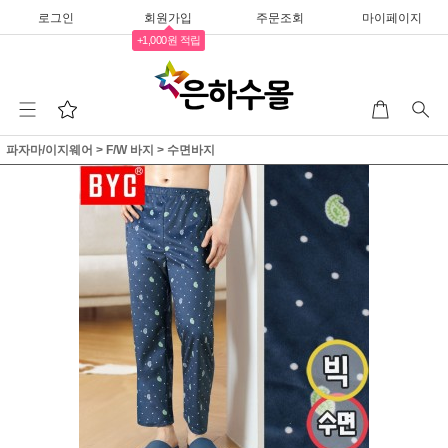
로그인
회원가입
주문조회
마이페이지
+1,000원 적립
파자마/이지웨어
>
F/W 바지
>
수면바지