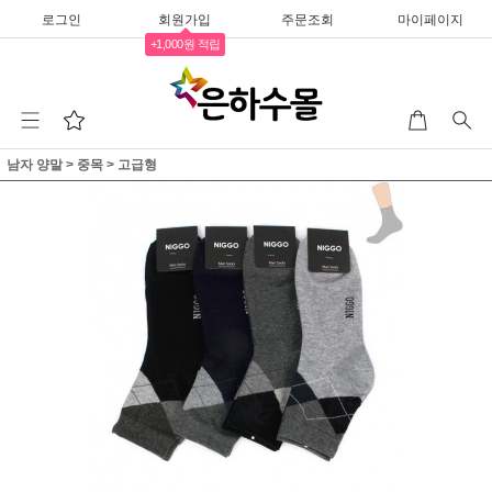
로그인
회원가입
주문조회
마이페이지
+1,000원 적립
남자 양말
>
중목
>
고급형