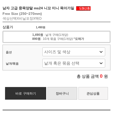
남자 고급 중목양말 ms24 니꼬 미니 목아가일
Free Size (250~270mm)
색상선택X
비닐포장X
택O
상품가
1,490원
1,490원
: 낱개 구매(1개당)
890원
: 10개 묶음 구매(1개당)
*도매가
옵션
낱개/묶음
0
총 상품 금액
원
바로 구매하기
장바구니
관심상품