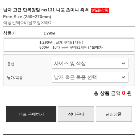
남자 고급 단목양말 ms131 니꼬 초미니 흑백
Free Size (250~270mm)
색상선택O
비닐포장X
택O
상품가
1,290원
1,290원
: 낱개 구매(1개당)
800원
: 10개 묶음 구매(1개당)
*도매가
옵션
낱개/묶음
0
총 상품 금액
원
바로 구매하기
장바구니
관심상품