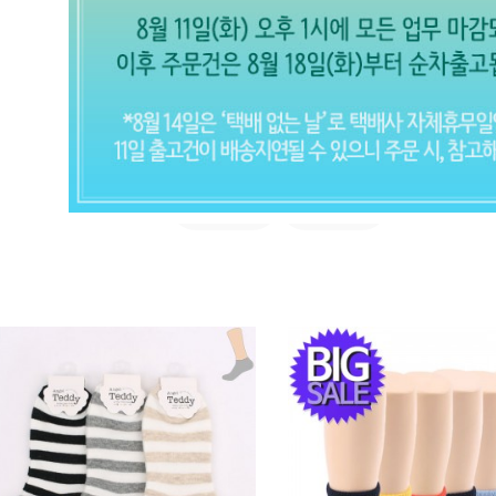
아동 발목
유아동 양말 (전체보기)
실속형
고급형
CLOSE X
현재의 메세지창을 다시 표시하지 않
음