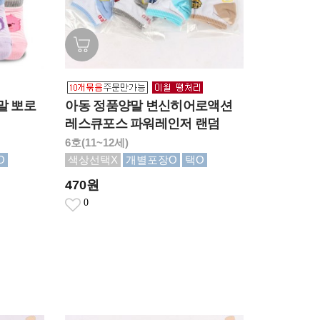
말 뽀로
아동 정품양말 변신히어로액션
레스큐포스 파워레인저 랜덤
6호(11~12세)
O
색상선택X
개별포장O
택O
470원
0