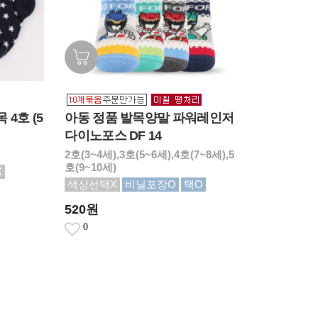
아동 정품 발목양말 파워레인저
 4호 (5
다이노포스 DF 14
2호(3~4세),3호(5~6세),4호(7~8세),5
호(9~10세)
X
색상선택X
비닐포장O
택O
520원
0