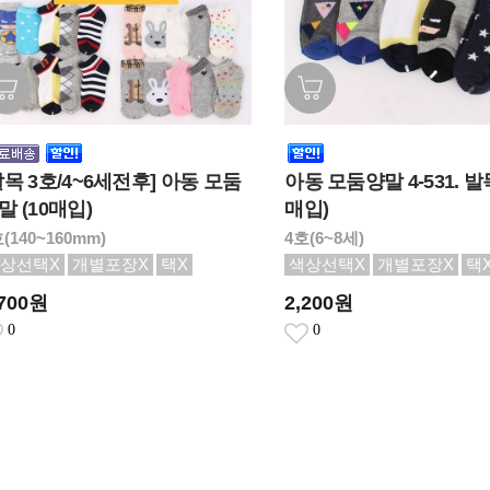
발목 3호/4~6세전후] 아동 모둠
아동 모둠양말 4-531. 발목
말 (10매입)
매입)
(140~160mm)
4호(6~8세)
상선택X
개별포장X
택X
색상선택X
개별포장X
택
,700원
2,200원
0
0