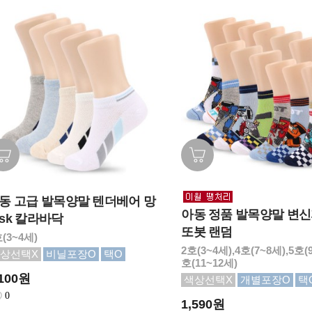
동 고급 발목양말 텐더베어 망
아동 정품 발목양말 변
sk 칼라바닥
또봇 랜덤
(3~4세)
2호(3~4세),4호(7~8세),5호(9
상선택X
비닐포장O
택O
호(11~12세)
,100원
색상선택X
개별포장O
택
0
1,590원