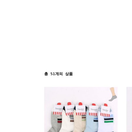
총
51
개의 상품