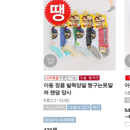
아동 정품 발목양말 짱구는못말
아
려 랜덤 망사
3호
색
6호(11~12세)
색상선택X
개별포장O
택O
5
∼
정상가: 2,500원