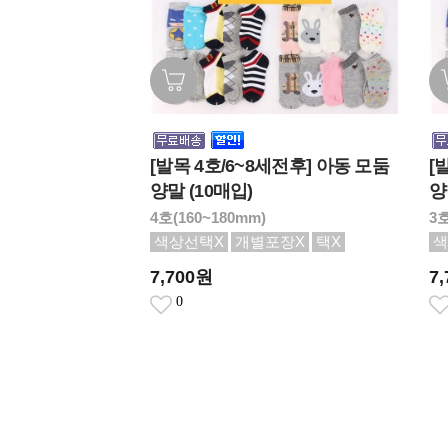
[발목 4호/6~8세전후] 아동 모둠
[
양말 (10매입)
양
4호(160~180mm)
3호
색상선택X
개별포장X
택X
색
7,700원
7
0