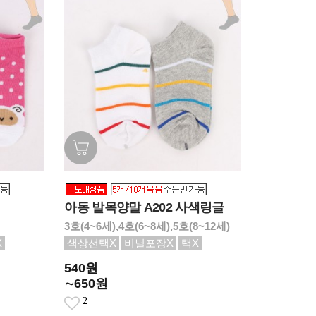
아동 발목양말 A202 사색링글
3호(4~6세),4호(6~8세),5호(8~12세)
X
색상선택X
비닐포장X
택X
540원
∼650원
2