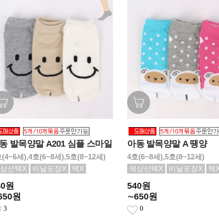
동 발목양말 A201 심플 스마일
아동 발목양말 A 땡양
(4~6세),4호(6~8세),5호(8~12세)
4호(6~8세),5호(8~12세)
상선택X
비닐포장X
택X
색상선택X
비닐포장X
택
40원
540원
650원
∼650원
3
0