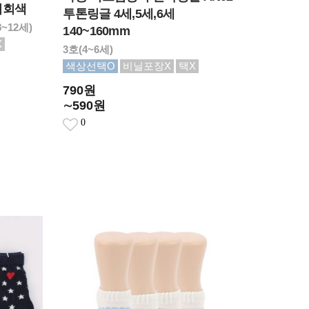
지회색
투톤링글 4세,5세,6세
8~12세)
140~160mm
X
3호(4~6세)
색상선택O
비닐포장X
택X
790원
∼590원
0