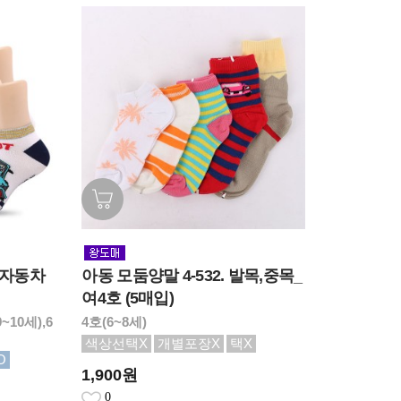
신자동차
아동 모둠양말 4-532. 발목,중목_
여4호 (5매입)
~10세),6
4호(6~8세)
색상선택X
개별포장X
택X
O
1,900원
0