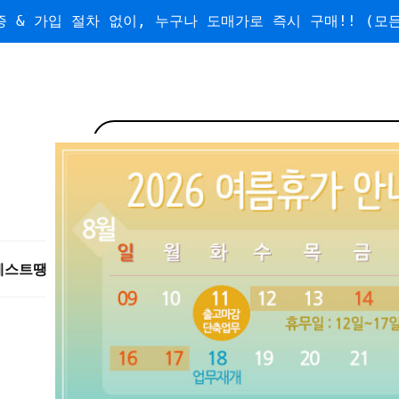
 & 가입 절차 없이, 누구나 도매가로 즉시 구매!! (모든
베스트
땡처리/왕도매
도매
수량할인
무료배송