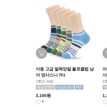
아동 고급 발목양말 폴로클럽 남
아
아 망사스니 701
사
2호(3~4세)
2호
색상선택X
비닐포장O
택O
색
2,100원
1
0