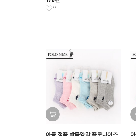
470원
0
아동 정품 발목양말 폴로나이즈
아