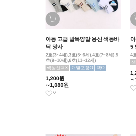
아동 고급 발목양말 용신 색동바
아
닥 망사
5
2호(3~4세),3호(5~6세),4호(7~8세),5
4호
호(9~10세),6호(11~12세)
색
색상선택X
개별포장O
택O
1
1,200원
∼
∼1,080원
0