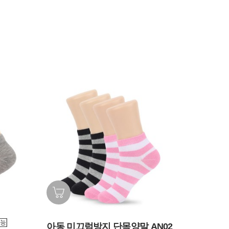
아동 미끄럼방지 단목양말 AN02