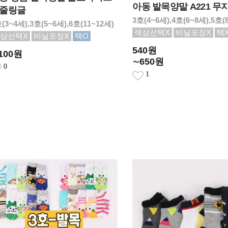
아동 발목양말 A221 무
줄링글
3호(4~6세),4호(6~8세),5호(
(3~4세),3호(5~6세),6호(11~12세)
색상선택X
비닐포장X
택
상선택X
비닐포장X
택O
540원
,100원
∼650원
0
1