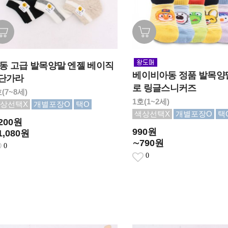
동 고급 발목양말 엔젤 베이직
베이비아동 정품 발목양
 단가라
로 링글스니커즈
(7~8세)
1호(1~2세)
상선택X
개별포장O
택O
색상선택X
개별포장O
택
,200원
990원
1,080원
∼790원
0
0