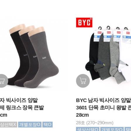
자 빅사이즈 양말
BYC 남자 빅사이즈 양말
제 링크스 장목 큰발
3601 단목 초미니 왕발 
8cm
28cm
28호 (270~290mm)
상선택X
개별포장O
택O
색상선택O
개별포장O
택