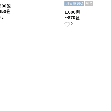
비닐포장O
택X
,200원
950원
1,000원
∼870원
2
0