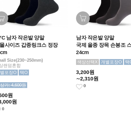
YC 남자 작은발 양말
남자 작은발 양말
몰사이즈 갑종링크스 정장
국제 을종 장목 손봉조 
4cm
24cm
all Size(230~250mm)
색상선택X
개별포장O
택
상랜덤혼합
3,200원
별포장O
택O
∼2,310원
상가: 4,600원
0
,600원
3,000원
0