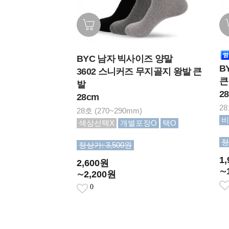
BYC 남자 빅사이즈 양말
B
3602 스니커즈 무지골지 왕발 큰
큰
발
2
28cm
28
28호 (270~290mm)
비
색상선택X
개별포장O
택O
정
정상가: 3,500원
1
2,600원
∼
∼2,200원
0