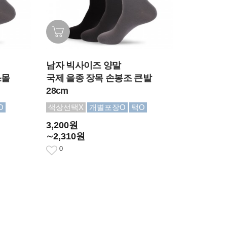
남자 빅사이즈 양말
스몰
국제 을종 장목 손봉조 큰발
28cm
O
색상선택X
개별포장O
택O
3,200원
∼2,310원
0