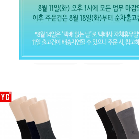
작은발/큰발
남자 양말 (전체보기)
작은발 ~250mm
큰발 270mm~
CLOSE X
현재의 메세지창을 다시 표시하지 않
음