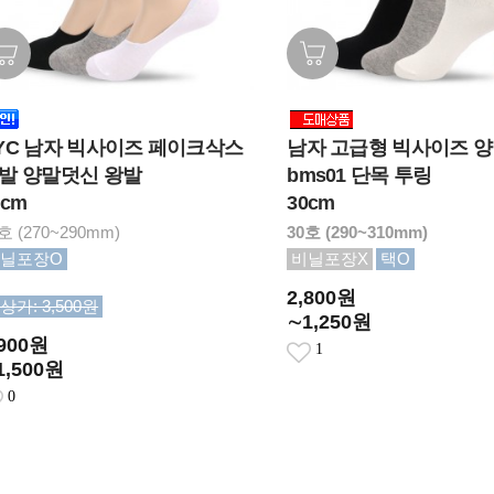
남자 고급형 빅사이즈 
YC 남자 빅사이즈 페이크삭스
bms01 단목 투링
발 양말덧신 왕발
30cm
8cm
30호 (290~310mm)
호 (270~290mm)
비닐포장X
택O
닐포장O
2,800원
상가: 3,500원
∼1,250원
,900원
1
1,500원
0