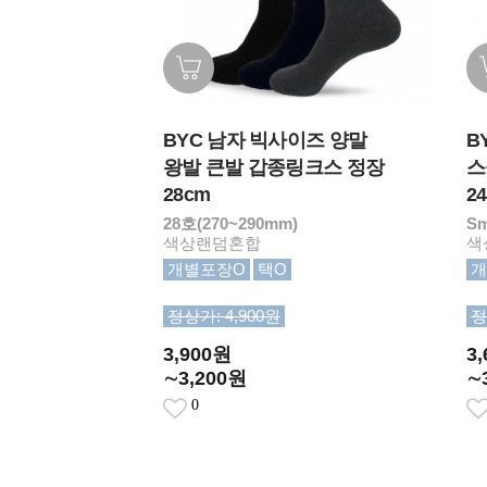
BYC 남자 빅사이즈 양말
B
왕발 큰발 갑종링크스 정장
스
28cm
2
28호(270~290mm)
Sm
색상랜덤혼합
색
개별포장O
택O
개
정상가: 4,900원
정
3,900원
3
∼3,200원
∼
0