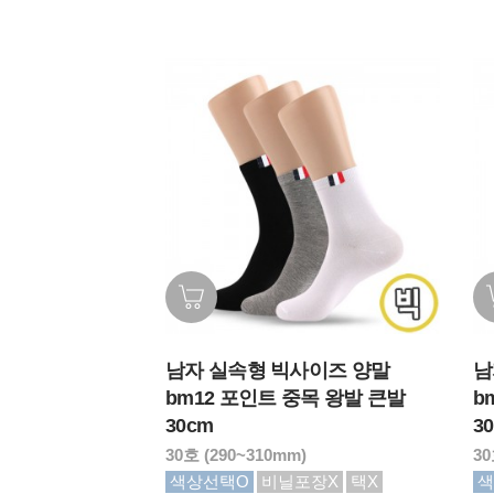
남자 실속형 빅사이즈 양말
남
bm12 포인트 중목 왕발 큰발
b
30cm
3
30호 (290~310mm)
30
색상선택O
비닐포장X
택X
색