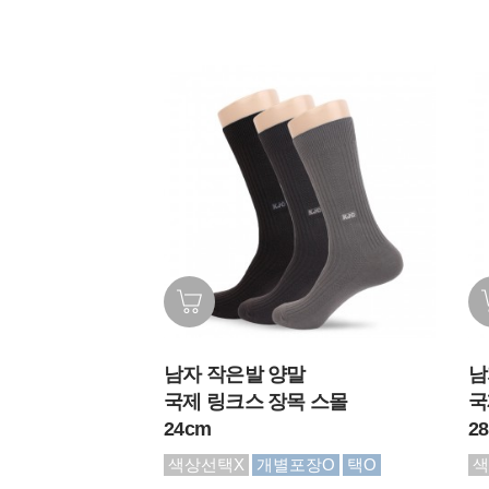
남자 작은발 양말
남
국제 링크스 장목 스몰
국
24cm
2
색상선택X
개별포장O
택O
색