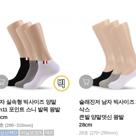
자 실속형 빅사이즈 양말
슬래진저 남자 빅사이즈
m11 포인트 스니 발목 왕발
삭스
0cm
큰발 양말덧신 왕발
28cm
호 (290~310mm)
상선택O
비닐포장X
택X
28호 (270~290mm)