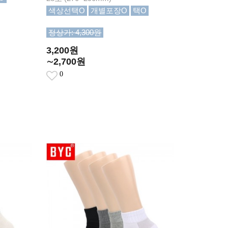
색상선택O
개별포장O
택O
정상가: 4,300원
3,200원
∼2,700원
0