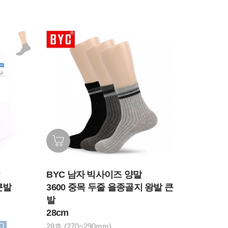
BYC 남자 빅사이즈 양말
큰발
3600 중목 두줄 을종골지 왕발 큰
발
28cm
O
28호 (270~290mm)