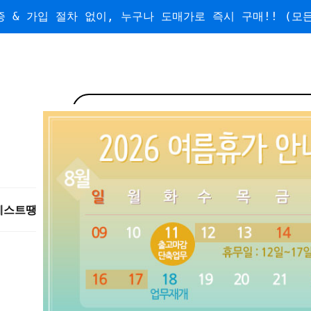
 & 가입 절차 없이, 누구나 도매가로 즉시 구매!! (모든
베스트
땡처리/왕도매
도매
수량할인
무료배송