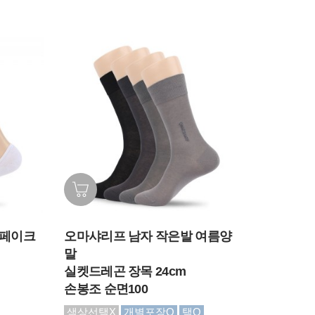
 페이크
오마샤리프 남자 작은발 여름양
말
실켓드레곤 장목 24cm
손봉조 순면100
색상선택X
개별포장O
택O