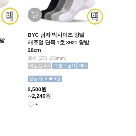
BYC 남자 빅사이즈 양말
양말
캐쥬얼 단목 1호 3921 왕발
28cm
28호 (270~290mm)
색상선택X
개별포장O
택O
정상가: 3,600원
2,500원
∼2,240원
2