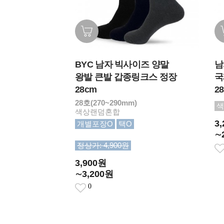
BYC 남자 빅사이즈 양말
남
왕발 큰발 갑종링크스 정장
국
28cm
2
28호(270~290mm)
색
색상랜덤혼합
3
개별포장O
택O
∼
정상가: 4,900원
3,900원
∼3,200원
0