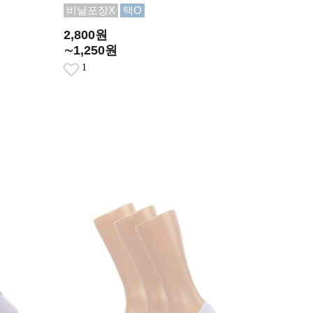
비닐포장X
택O
2,800원
∼1,250원
1