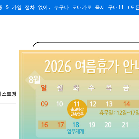
 & 가입 절차 없이, 누구나 도매가로 즉시 구매!! (모든
베스트
땡처리/왕도매
도매
수량할인
무료배송