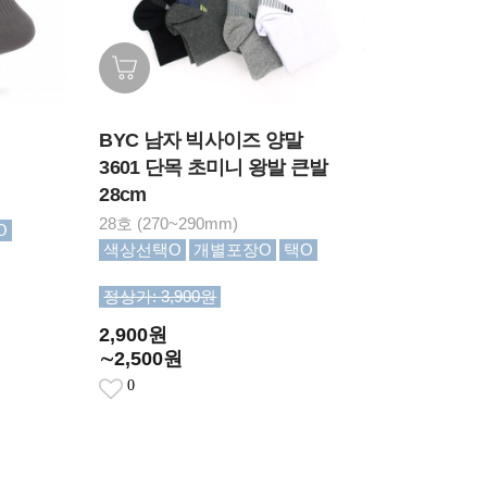
BYC 남자 빅사이즈 양말
3601 단목 초미니 왕발 큰발
28cm
28호 (270~290mm)
O
색상선택O
개별포장O
택O
정상가: 3,900원
2,900원
∼2,500원
0