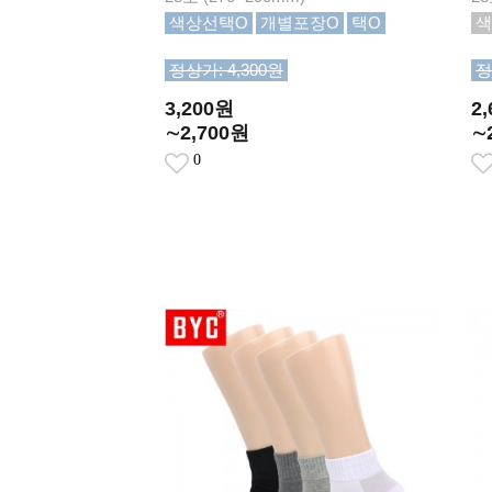
색상선택O
개별포장O
택O
색
정상가: 4,300원
정
3,200원
2
∼2,700원
∼
0