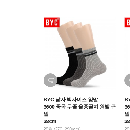
BYC 남자 빅사이즈 양말
B
3600 중목 두줄 을종골지 왕발 큰
3
발
발
28cm
2
28호 (270~290mm)
28