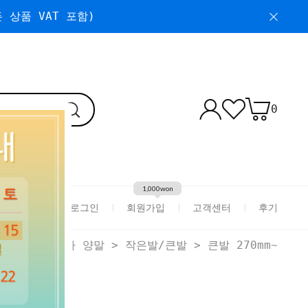
 상품 VAT 포함)
0
1,000won
로그인
회원가입
고객센터
후기
HOME
>
남자 양말
>
작은발/큰발
>
큰발 270mm~