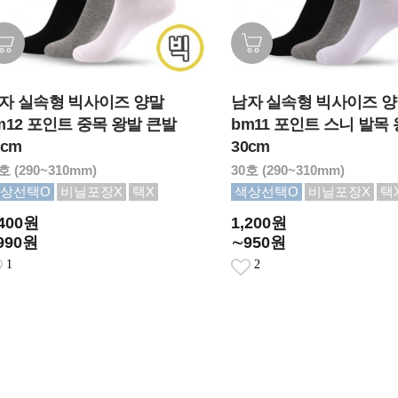
자 실속형 빅사이즈 양말
남자 실속형 빅사이즈 
m12 포인트 중목 왕발 큰발
bm11 포인트 스니 발목
0cm
30cm
호 (290~310mm)
30호 (290~310mm)
상선택O
비닐포장X
택X
색상선택O
비닐포장X
택
,400원
1,200원
990원
∼950원
1
2