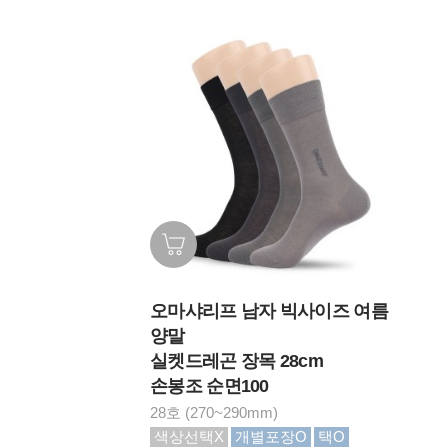
오마샤리프 남자 빅사이즈 여름
양말
실켓드레곤 장목 28cm
손봉조 순면100
28호 (270~290mm)
색상선택X
개별포장O
택O