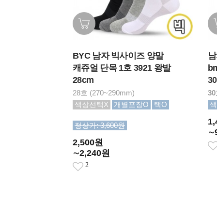
BYC 남자 빅사이즈 양말
남
캐쥬얼 단목 1호 3921 왕발
b
28cm
3
28호 (270~290mm)
30
색상선택X
개별포장O
택O
색
1
정상가: 3,600원
∼
2,500원
∼2,240원
2