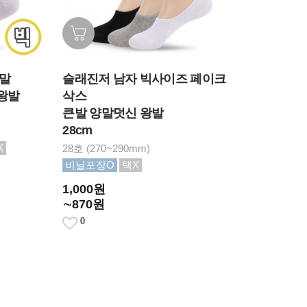
양말
슬래진저 남자 빅사이즈 페이크
 왕발
삭스
큰발 양말덧신 왕발
28cm
X
28호 (270~290mm)
비닐포장O
택X
1,000원
∼870원
0