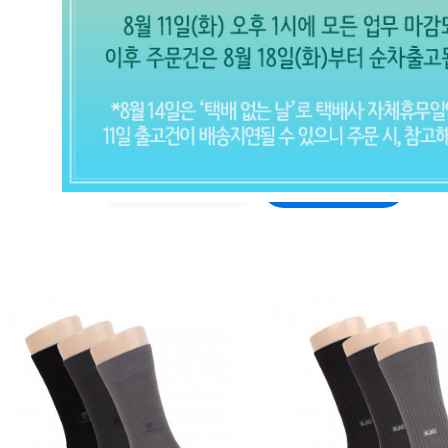
큰발 270mm~
남자 양말 (전체보기)
작은발 ~250mm
큰발 270mm~
CLOSE X
현재의 메세지창을 다시 표시하지 않
음