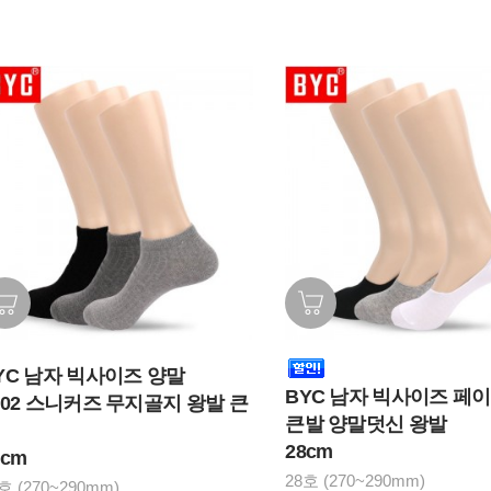
YC 남자 빅사이즈 양말
BYC 남자 빅사이즈 페
602 스니커즈 무지골지 왕발 큰
큰발 양말덧신 왕발
28cm
8cm
28호 (270~290mm)
호 (270~290mm)