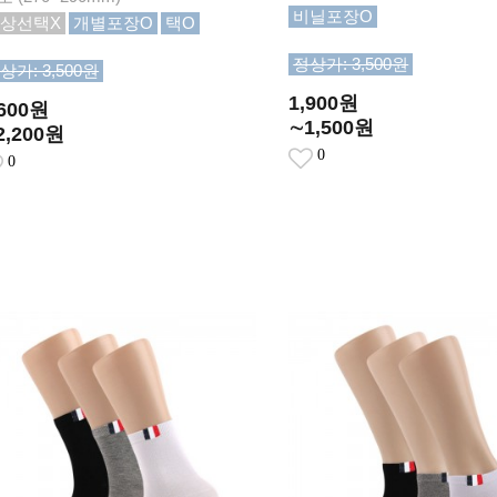
비닐포장O
상선택X
개별포장O
택O
정상가: 3,500원
상가: 3,500원
1,900원
,600원
∼1,500원
2,200원
0
0