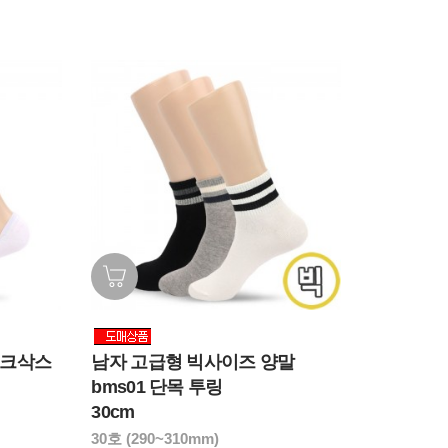
남자 고급형 빅사이즈 양말
이크삭스
bms01 단목 투링
30cm
30호 (290~310mm)