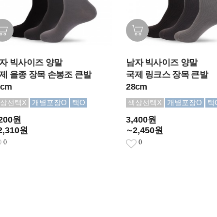
자 빅사이즈 양말
남자 빅사이즈 양말
제 을종 장목 손봉조 큰발
국제 링크스 장목 큰발
8cm
28cm
상선택X
개별포장O
택O
색상선택X
개별포장O
택
,200원
3,400원
2,310원
∼2,450원
0
0