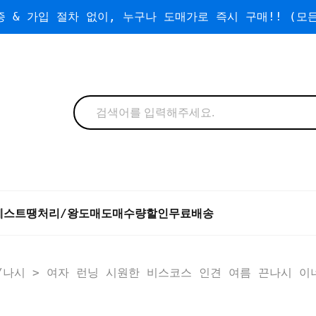
 & 가입 절차 없이, 누구나 도매가로 즉시 구매!! (모든
베스트
땡처리/왕도매
도매
수량할인
무료배송
/나시
> 여자 런닝 시원한 비스코스 인견 여름 끈나시 이