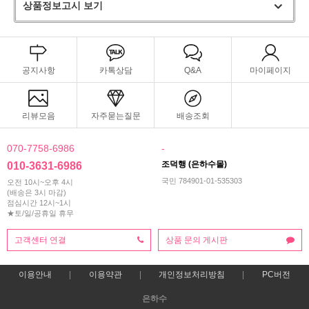
상품정보고시 보기
공지사항
카톡상담
Q&A
마이페이지
리뷰모음
자주묻는질문
배송조회
070-7758-6986
-
조덕행 (은하수몰)
010-3631-6986
국민 784901-01-535303
오전 10시~오후 4시
(배송은 3시 마감)
점심시간 12시~1시
★토/일/공휴일 휴무
고객센터 연결
상품 문의 게시판
이용안내
이용약관
개인정보처리방침
PC버전
은하수