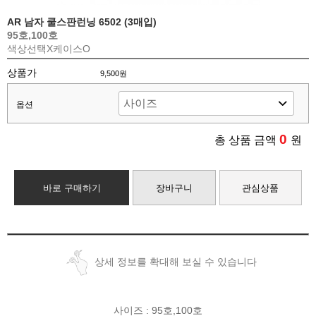
AR 남자 쿨스판런닝 6502 (3매입)
95호,100호
색상선택X
케이스O
상품가
9,500원
옵션
0
총 상품 금액
원
바로 구매하기
장바구니
관심상품
상세 정보를 확대해 보실 수 있습니다
사이즈 : 95호,100호