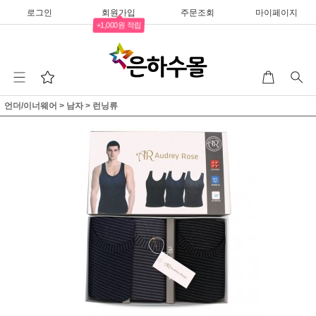
로그인
회원가입
주문조회
마이페이지
+1,000원 적립
언더/이너웨어
>
남자
>
런닝류