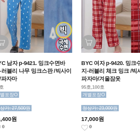
YC 남자 p-9421. 밍크수면바
BYC 여자 p-9420. 밍
-러블리 나무 밍크스판 /빅사이
지-러블리 체크 밍크 /빅
/파자마
파자마/겨울잠옷
5호
95호,100호
별포장O
개별포장O
상가: 27,500원
정상가: 23,000원
0,400원
17,000원
0
0