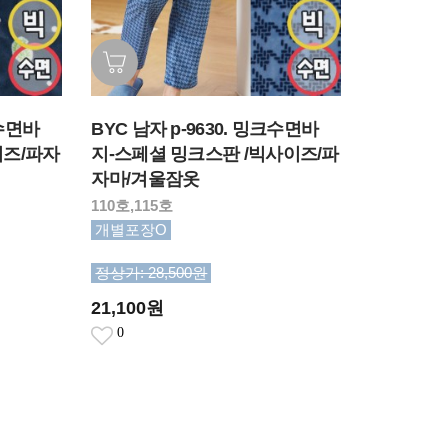
크수면바
BYC 남자 p-9630. 밍크수면바
이즈/파자
지-스페셜 밍크스판 /빅사이즈/파
자마/겨울잠옷
110호,115호
개별포장O
정상가: 28,500원
21,100원
0