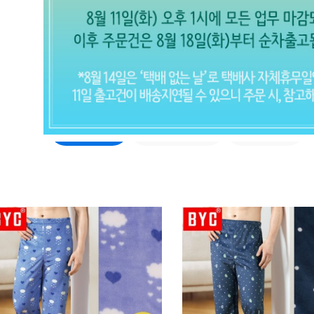
수면바지
파자마/이지웨어 (전체보기)
수면바지
면/실크 바지
기모바지
CLOSE X
현재의 메세지창을 다시 표시하지 않
음