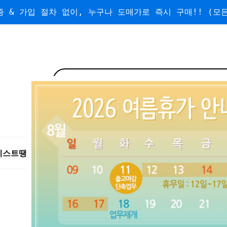
 & 가입 절차 없이, 누구나 도매가로 즉시 구매!! (모든
베스트
땡처리/왕도매
도매
수량할인
무료배송