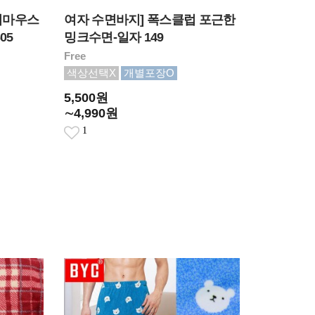
키마우스
여자 수면바지] 폭스클럽 포근한
05
밍크수면-일자 149
Free
색상선택X
개별포장O
5,500원
∼4,990원
1