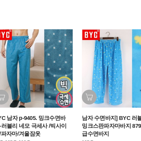
YC 남자 p-9405. 밍크수면바
남자 수면바지] BYC 러
-러블리 네모 극세사 /빅사이
밍크스판파자마바지 8796
/파자마/겨울잠옷
급수면바지