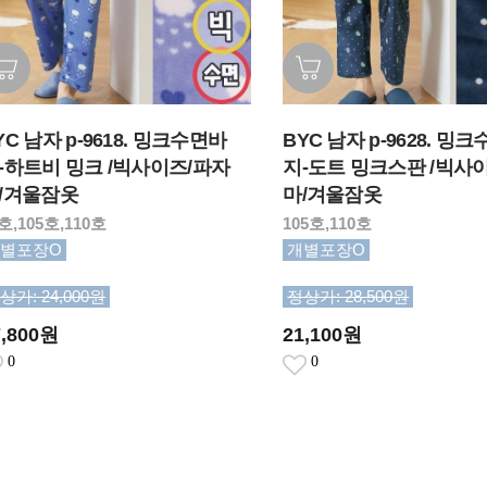
YC 남자 p-9618. 밍크수면바
BYC 남자 p-9628. 밍
-하트비 밍크 /빅사이즈/파자
지-도트 밍크스판 /빅사
/겨울잠옷
마/겨울잠옷
호,105호,110호
105호,110호
별포장O
개별포장O
상가: 24,000원
정상가: 28,500원
7,800원
21,100원
0
0