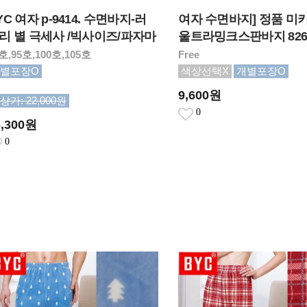
YC 여자 p-9414. 수면바지-러
여자 수면바지] 정품 미
리 별 극세사 /빅사이즈/파자마
울트라밍크스판바지 826
호,95호,100호,105호
Free
별포장O
색상선택X
개별포장O
9,600원
상가: 22,000원
0
6,300원
0