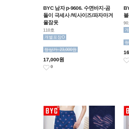
BYC 남자 p-9606. 수면바지-곰
B
돌이 극세사 /빅사이즈/파자마겨
블
울잠옷
90
개
110호
개별포장O
정
정상가: 23,000원
1
17,000원
0