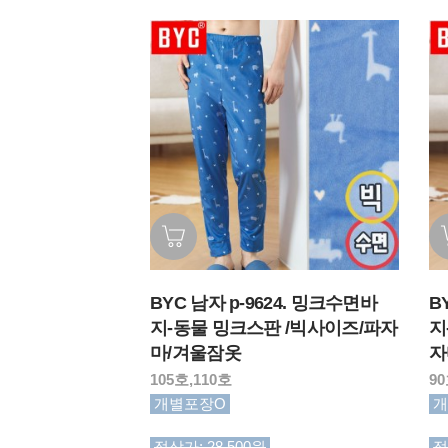
BYC 남자 p-9624. 밍크수면바
B
지-동물 밍크스판 /빅사이즈/파자
지
마/겨울잠옷
자
105호,110호
90
개별포장O
개
정상가: 28,500원
정