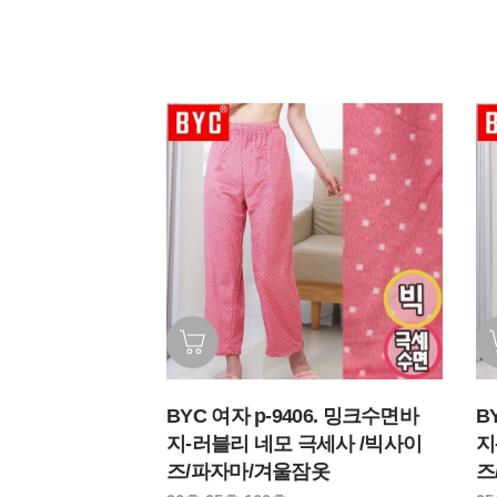
BYC 여자 p-9406. 밍크수면바
B
지-러블리 네모 극세사 /빅사이
지
즈/파자마/겨울잠옷
즈