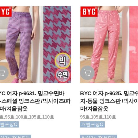
YC 여자 p-9631. 밍크수면바
BYC 여자 p-9625. 밍
-스페셜 밍크스판 /빅사이즈/파
지-동물 밍크스판 /빅사
마/겨울잠옷
마/겨울잠옷
호,95호,100호,105호,110호
95호,105호,110호
별포장O
개별포장O
상가: 28,500원
정상가: 28,500원