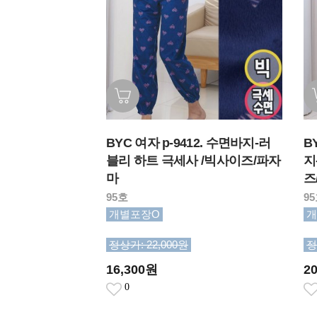
BYC 여자 p-9412. 수면바지-러
B
블리 하트 극세사 /빅사이즈/파자
지
마
즈
95호
9
개별포장O
개
정상가: 22,000원
정
16,300원
2
0