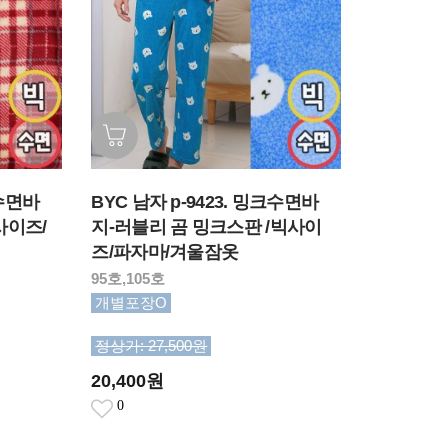
크수면바
BYC 남자 p-9423. 밍크수면바
사이즈/
지-러블리 곰 밍크스판 /빅사이
즈/파자마/겨울잠옷
95호,105호
개별포장O
정상가: 27,500원
20,400원
0