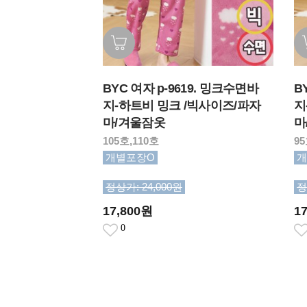
BYC 여자 p-9619. 밍크수면바
B
지-하트비 밍크 /빅사이즈/파자
지
마/겨울잠옷
마
105호,110호
95
개별포장O
개
정상가: 24,000원
정
17,800원
1
0