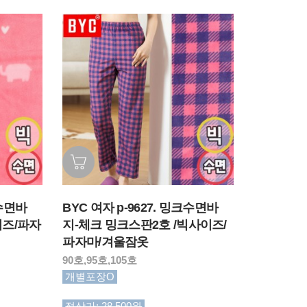
크수면바
BYC 여자 p-9627. 밍크수면바
이즈/파자
지-체크 밍크스판2호 /빅사이즈/
파자마/겨울잠옷
90호,95호,105호
개별포장O
정상가: 28,500원