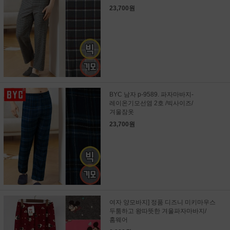
23,700원
BYC 남자 p-9589. 파자마바지-
레이온기모선염 2호 /빅사이즈/
겨울잠옷
23,700원
여자 양모바지] 정품 디즈니 미키마우스
두툼하고 왕따뜻한 겨울파자마바지/
홈웨어