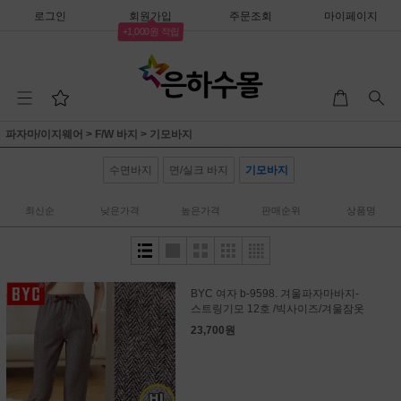
로그인
회원가입
주문조회
마이페이지
+1,000원 적립
파자마/이지웨어
>
F/W 바지
>
기모바지
수면바지
면/실크 바지
기모바지
최신순
낮은가격
높은가격
판매순위
상품명
BYC 여자 b-9598. 겨울파자마바지-
스트링기모 12호 /빅사이즈/겨울잠옷
23,700원