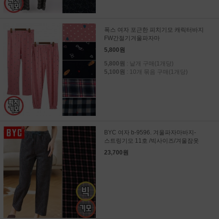
폭스 여자 포근한 피치기모 캐릭터바지
FW간절기겨울파자마
5,800원
5,800원
: 낱개 구매(1개당)
5,100원
: 10개 묶음 구매(1개당)
BYC 여자 b-9596. 겨울파자마바지-
스트링기모 11호 /빅사이즈/겨울잠옷
23,700원