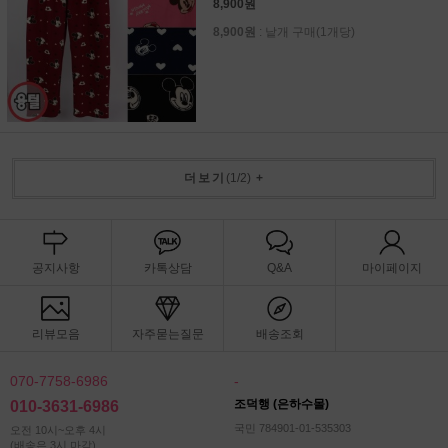
8,900원
8,900원
: 낱개 구매(1개당)
더보기
(
1
/
2
)
+
공지사항
카톡상담
Q&A
마이페이지
리뷰모음
자주묻는질문
배송조회
070-7758-6986
-
조덕행 (은하수몰)
010-3631-6986
국민 784901-01-535303
오전 10시~오후 4시
(배송은 3시 마감)