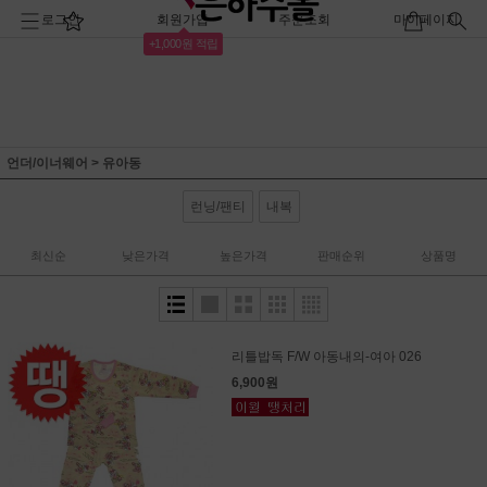
로그인
회원가입
주문조회
마이페이지
+1,000원 적립
언더/이너웨어
>
유아동
런닝/팬티
내복
최신순
낮은가격
높은가격
판매순위
상품명
리틀밥독 F/W 아동내의-여아 026
6,900원