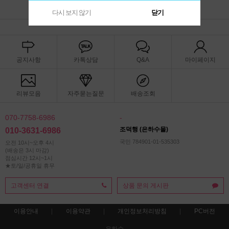
다시 보지 않기
닫기
공지사항
카톡상담
Q&A
마이페이지
리뷰모음
자주묻는질문
배송조회
070-7758-6986
-
조덕행 (은하수몰)
010-3631-6986
국민 784901-01-535303
오전 10시~오후 4시
(배송은 3시 마감)
점심시간 12시~1시
★토/일/공휴일 휴무
고객센터 연결
상품 문의 게시판
이용안내
이용약관
개인정보처리방침
PC버전