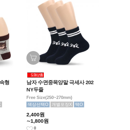
실속형
남자 수면중목양말 극세사 202
NY두줄
Free Size(250~270mm)
X
색상선택O
개별포장X
택O
2,400원
∼1,800원
0