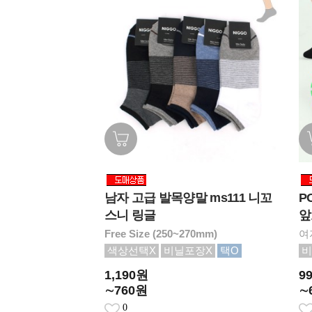
남자 고급 발목양말 ms111 니꼬
P
스니 링글
앞
Free Size (250~270mm)
여
색상선택X
비닐포장X
택O
비
1,190원
9
∼760원
∼
0