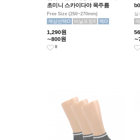
초미니 스카이다야 목주름
b
Free Size (250~270mm)
실
색상선택O
비닐포장X
택O
색
1,290원
5
∼800원
∼
0