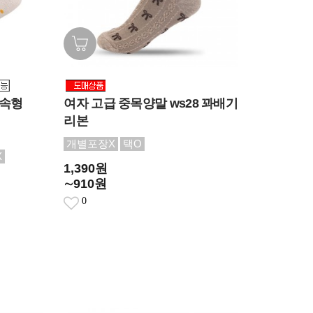
실속형
여자 고급 중목양말 ws28 꽈배기
리본
개별포장X
택O
X
1,390원
∼910원
0