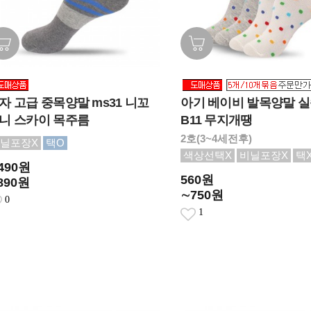
자 고급 중목양말 ms31 니꼬
아기 베이비 발목양말 
니 스카이 목주름
B11 무지개땡
2호(3~4세전후)
닐포장X
택O
색상선택X
비닐포장X
택
,490원
560원
890원
∼750원
0
1