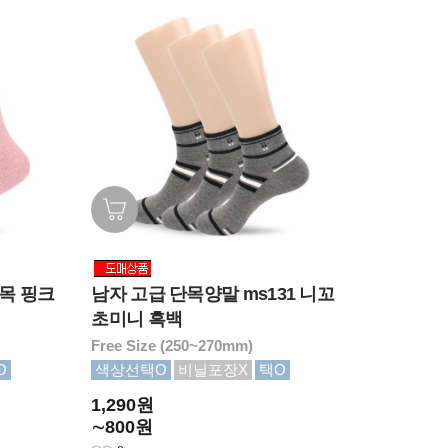
목 핑크
남자 고급 단목양말 ms131 니꼬
초미니 흑백
Free Size (250~270mm)
O
색상선택O
비닐포장X
택O
1,290원
∼800원