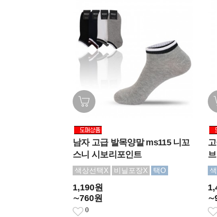
남자 고급 발목양말 ms115 니꼬
고
스니 시보리포인트
브
색상선택X
비닐포장X
택O
색
1,190원
1
∼760원
∼
0