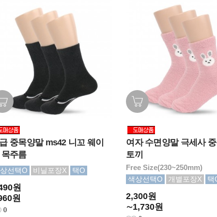
급 중목양말 ms42 니꼬 웨이
여자 수면양말 극세사 중
 목주름
토끼
Free Size(230~250mm)
상선택O
비닐포장X
택O
색상선택O
개별포장X
택
,490원
2,300원
960원
∼1,730원
0