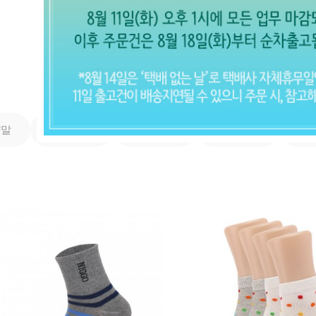
도매품목
도매품목 (전체보기)
양말
아동 양말
여성 양말
남성 양말
스
CLOSE X
현재의 메세지창을 다시 표시하지 않
음