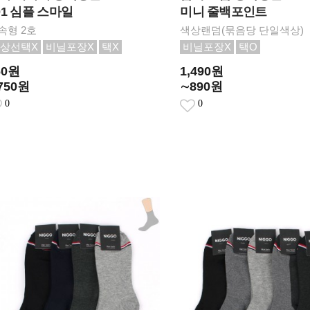
01 심플 스마일
미니 줄백포인트
속형 2호
색상랜덤(묶음당 단일색상)
상선택X
비닐포장X
택X
비닐포장X
택O
60원
1,490원
750원
∼890원
0
0