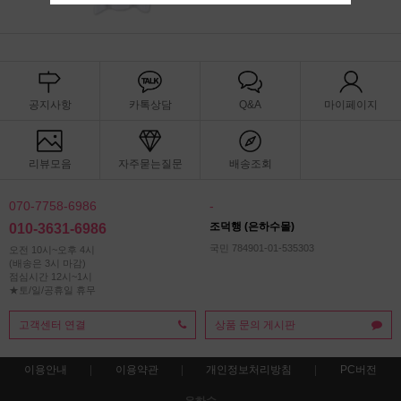
공지사항
카톡상담
Q&A
마이페이지
리뷰모음
자주묻는질문
배송조회
070-7758-6986
-
조덕행 (은하수몰)
010-3631-6986
국민 784901-01-535303
오전 10시~오후 4시
(배송은 3시 마감)
점심시간 12시~1시
★토/일/공휴일 휴무
고객센터 연결
상품 문의 게시판
이용안내
이용약관
개인정보처리방침
PC버전