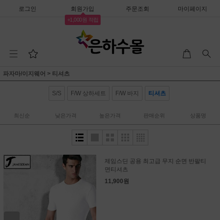
로그인
회원가입
주문조회
마이페이지
+1,000원 적립
파자마/이지웨어
>
티셔츠
S/S
F/W 상하세트
F/W 바지
티셔츠
최신순
낮은가격
높은가격
판매순위
상품명
제임스딘 공용 최고급 무지 순면 반팔티
면티셔츠
11,900원