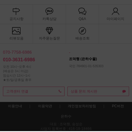
공지사항
카톡상담
Q&A
마이페이지
리뷰모음
자주묻는질문
배송조회
070-7758-6986
-
조덕행 (은하수몰)
010-3631-6986
국민 784901-01-535303
오전 10시~오후 4시
(배송은 3시 마감)
점심시간 12시~1시
★토/일/공휴일 휴무
고객센터 연결
상품 문의 게시판
이용안내
이용약관
개인정보처리방침
PC버전
은하수
대표 : 조덕행, 송성순
사업자 등록번호 : 416-18-18466