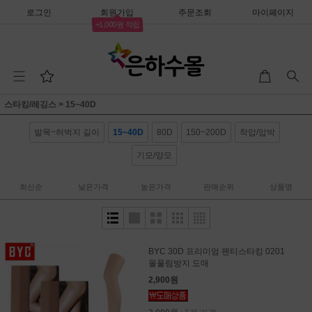
로그인
회원가입
주문조회
마이페이지
+1,000원 적립
스타킹/레깅스
>
15~40D
발목~허벅지 길이
15~40D
80D
150~200D
착압/압박
기모/양모
최신순
낮은가격
높은가격
판매순위
상품명
BYC 30D 프리미엄 팬티스타킹 0201
올풀림방지 도매
2,900원